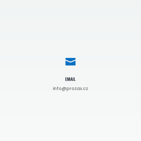

EMAIL
info@prozax.cz